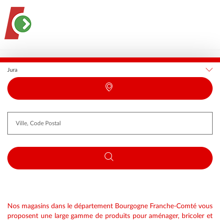
France
Bourgogne Franche-Comté
Jura
Requête
Latitude
Longitude
Nos magasins dans le département Bourgogne Franche-Comté vous
proposent une large gamme de produits pour aménager, bricoler et