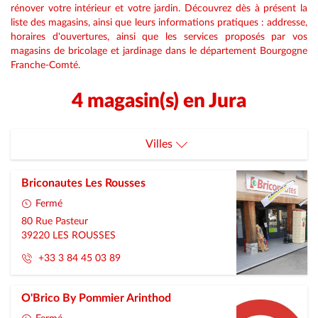
rénover votre intérieur et votre jardin. Découvrez dès à présent la
liste des magasins, ainsi que leurs informations pratiques : addresse,
horaires d'ouvertures, ainsi que les services proposés par vos
magasins de bricolage et jardinage dans le département Bourgogne
Franche-Comté.
4 magasin(s) en Jura
Villes
Arinthod
Briconautes Les Rousses
Les-Rousses
Fermé
80 Rue Pasteur
Moirans-En-Montagne
39220
LES ROUSSES
+33 3 84 45 03 89
Val-Suran
O'Brico By Pommier Arinthod