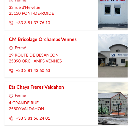
Fermé
33 rue d'Helvétie
25150
PONT-DE-ROIDE
+33 3 81 37 76 10
CM Bricolage Orchamps Vennes
Fermé
29 ROUTE DE BESANCON
25390
ORCHAMPS VENNES
+33 3 81 43 60 63
Ets Chays Freres Valdahon
Fermé
4 GRANDE RUE
25800
VALDAHON
+33 3 81 56 24 01