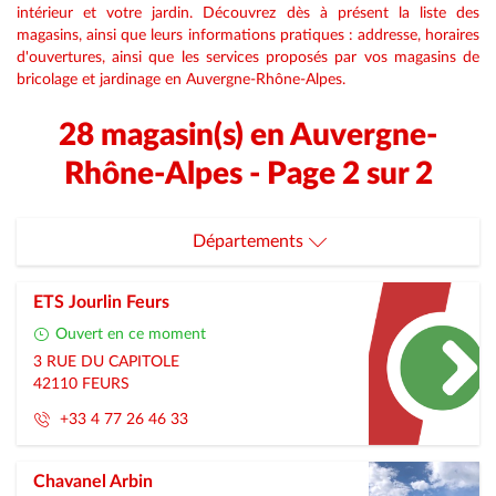
intérieur et votre jardin. Découvrez dès à présent la liste des
magasins, ainsi que leurs informations pratiques : addresse, horaires
d'ouvertures, ainsi que les services proposés par vos magasins de
bricolage et jardinage en Auvergne-Rhône-Alpes.
28 magasin(s) en Auvergne-
Rhône-Alpes - Page 2 sur 2
Départements
Allier
ETS Jourlin Feurs
Ardeche
Ouvert en ce moment
3 RUE DU CAPITOLE
Cantal
42110
FEURS
+33 4 77 26 46 33
Drome
Haute-Loire
Chavanel Arbin