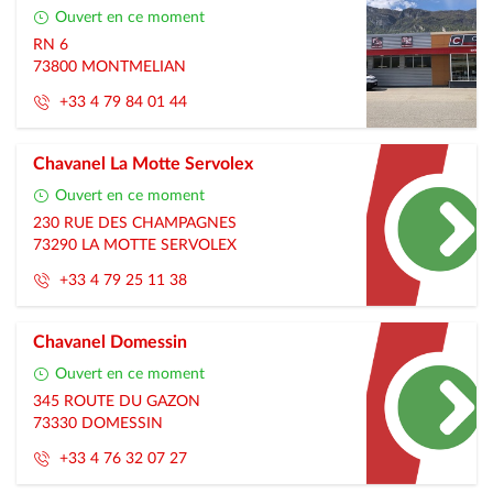
Ouvert en ce moment
Haute-Savoie
RN 6
Isere
73800
MONTMELIAN
+33 4 79 84 01 44
Loire
Puy-De-Dome
Chavanel La Motte Servolex
Ouvert en ce moment
Rhone
230 RUE DES CHAMPAGNES
Savoie
73290
LA MOTTE SERVOLEX
+33 4 79 25 11 38
Chavanel Domessin
Ouvert en ce moment
345 ROUTE DU GAZON
73330
DOMESSIN
+33 4 76 32 07 27