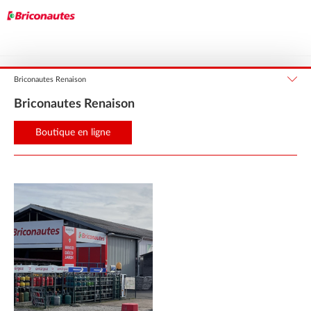
Auvergne-Rhône-Alpes
Loire
RENAISON
Briconautes Renaison
Briconautes Renaison
Boutique en ligne