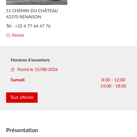
51 CHEMIN DU CHÂTEAU
42370
RENAISON
Tél :
+33 4 77 64 47 76
Fermé
Horaires d'ouverture
Fermé le 15/08/2026
Lundi
Mardi
Mercredi
Jeudi
Vendredi
8:00 - 12:00
8:00 - 12:00
8:00 - 12:00
8:00 - 12:00
8:00 - 12:00
Samedi
8:00 - 12:00
14:00 - 19:00
14:00 - 19:00
14:00 - 19:00
14:00 - 19:00
14:00 - 19:00
14:00 - 18:00
Dimanche
Fermé
Tout afficher
Présentation