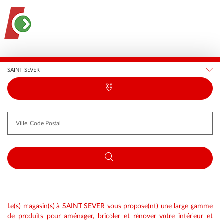
France
Nouvelle-Aquitaine
Landes
SAINT SEVER
Requête
Latitude
Longitude
Le(s) magasin(s) à SAINT SEVER vous propose(nt) une large gamme
de produits pour aménager, bricoler et rénover votre intérieur et