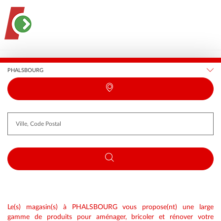
France
Grand Est
Moselle
PHALSBOURG
Requête
Latitude
Longitude
Le(s) magasin(s) à PHALSBOURG vous propose(nt) une large
gamme de produits pour aménager, bricoler et rénover votre