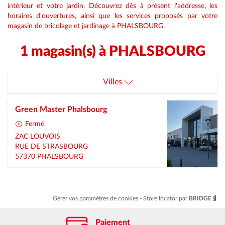
intérieur et votre jardin. Découvrez dès à présent l'addresse, les
horaires d'ouvertures, ainsi que les services proposés par votre
magasin de bricolage et jardinage à PHALSBOURG.
1 magasin(s) à PHALSBOURG
Villes
L-Hopital
Green Master Phalsbourg
Phalsbourg
Fermé
ZAC LOUVOIS
Puttelange-Aux-Lacs
RUE DE STRASBOURG
57370
PHALSBOURG
Gérer vos paramètres de cookies
Store locator par
BRIDGE
Paiement