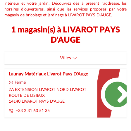
intérieur et votre jardin. Découvrez dès à présent l'addresse, les
horaires d'ouvertures, ainsi que les services proposés par votre
magasin de bricolage et jardinage à LIVAROT PAYS D'AUGE.
1 magasin(s) à LIVAROT PAYS
D'AUGE
Villes
Lisieux
Launay Matériaux Livarot Pays D'Auge
Livarot-Pays-D-Auge
Fermé
ZA EXTENSION LIVAROT NORD LIVAROT
Longvillers
ROUTE DE LISIEUX
14140
LIVAROT PAYS D'AUGE
Potigny
+33 2 31 63 51 35
Saint-Martin-Des-Entrees
Souleuvre-En-Bocage