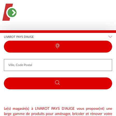
France
Normandie
Calvados
LIVAROT PAYS D'AUGE
Requête
Latitude
Longitude
Le(s) magasin(s) à LIVAROT PAYS D'AUGE vous propose(nt) une
large gamme de produits pour aménager, bricoler et rénover votre