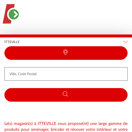
France
Île-de-France
Essonne
ITTEVILLE
Requête
Latitude
Longitude
Le(s) magasin(s) à ITTEVILLE vous propose(nt) une large gamme de
produits pour aménager, bricoler et rénover votre intérieur et votre