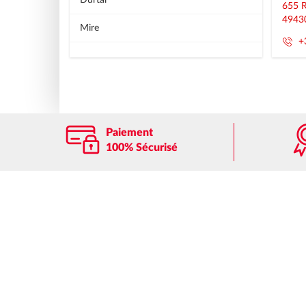
Durtal
655 
4943
Mire
+
Paiement
100% Sécurisé