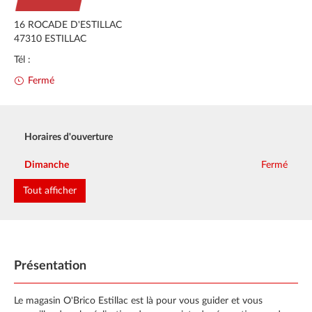
16 ROCADE D'ESTILLAC
47310
ESTILLAC
Tél :
Fermé
Horaires d'ouverture
Lundi
Mardi
Mercredi
Jeudi
Vendredi
Samedi
7:30 - 12:00
7:30 - 12:00
7:30 - 12:00
7:30 - 12:00
7:30 - 12:00
9:00 - 12:00
Dimanche
Fermé
13:30 - 18:00
13:30 - 18:00
13:30 - 18:00
13:30 - 18:00
13:30 - 18:00
Tout afficher
Présentation
Le magasin O'Brico Estillac est là pour vous guider et vous