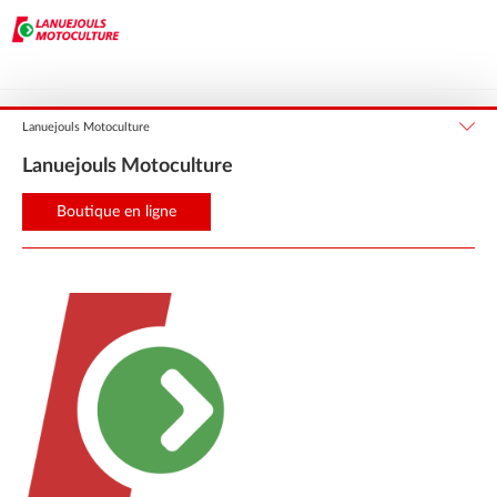
Occitanie
Aveyron
LANUEJOULS
Lanuejouls Motoculture
Lanuejouls Motoculture
Boutique en ligne