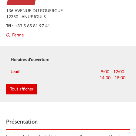
136 AVENUE DU ROUERGUE
12350
LANUEJOULS
Tél :
+33 5 65 81 97 41
Fermé
Horaires d'ouverture
Lundi
Mardi
Mercredi
9:00 - 12:00
9:00 - 12:00
9:00 - 12:00
Jeudi
9:00 - 12:00
14:00 - 18:00
14:00 - 18:00
14:00 - 18:00
14:00 - 18:00
Vendredi
Samedi
Dimanche
9:00 - 12:00
9:00 - 12:00
Fermé
Tout afficher
14:00 - 18:00
Présentation