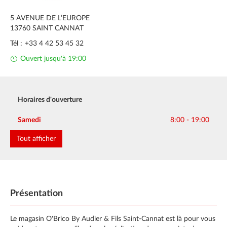
5 AVENUE DE L’EUROPE
13760
SAINT CANNAT
Tél :
+33 4 42 53 45 32
Ouvert jusqu'à 19:00
Horaires d'ouverture
Lundi
Mardi
Mercredi
Jeudi
Vendredi
8:00 - 19:00
8:00 - 19:00
8:00 - 19:00
8:00 - 19:00
8:00 - 19:00
Samedi
8:00 - 19:00
Dimanche
Fermé
Tout afficher
Présentation
Le magasin O'Brico By Audier & Fils Saint-Cannat est là pour vous