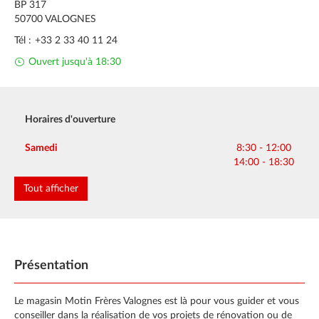
BP 317
50700
VALOGNES
Tél :
+33 2 33 40 11 24
Ouvert jusqu'à 18:30
Horaires d'ouverture
Lundi
Mardi
Mercredi
Jeudi
Vendredi
8:30 - 12:00
8:30 - 12:00
8:30 - 12:00
8:30 - 12:00
8:30 - 12:00
Samedi
8:30 - 12:00
14:00 - 18:30
14:00 - 18:30
14:00 - 18:30
14:00 - 18:30
14:00 - 18:30
14:00 - 18:30
Dimanche
Fermé
Tout afficher
Présentation
Le magasin Motin Frères Valognes est là pour vous guider et vous
conseiller dans la réalisation de vos projets de rénovation ou de