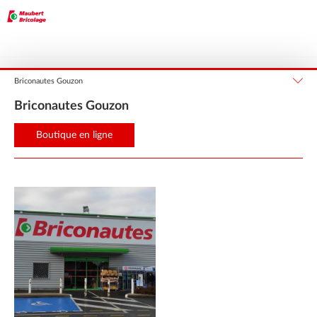
Nouvelle-Aquitaine
Creuse
GOUZON
Briconautes Gouzon
Briconautes Gouzon
Boutique en ligne