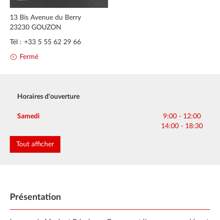
13 Bis Avenue du Berry
23230
GOUZON
Tél :
+33 5 55 62 29 66
Fermé
Horaires d'ouverture
Lundi
Mardi
Mercredi
Jeudi
Vendredi
9:00 - 12:00
9:00 - 12:00
9:00 - 12:00
9:00 - 12:00
9:00 - 12:00
Samedi
9:00 - 12:00
14:00 - 18:30
14:00 - 18:30
14:00 - 18:30
14:00 - 18:30
14:00 - 18:30
14:00 - 18:30
Dimanche
Fermé
Tout afficher
Présentation